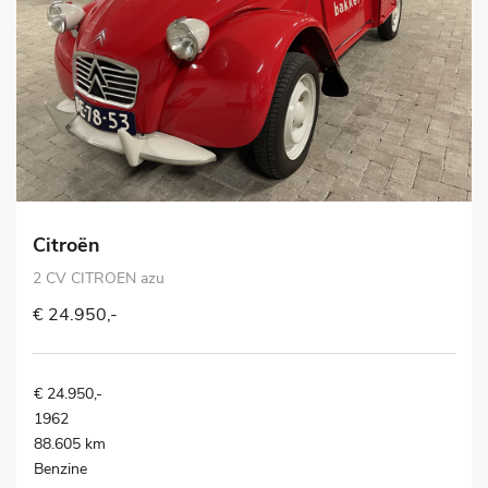
Citroën
2 CV CITROEN azu
€ 24.950,-
€ 24.950,-
1962
88.605 km
Benzine