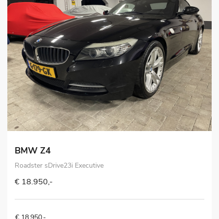
BMW Z4
Roadster sDrive23i Executive
€ 18.950,-
€ 18.950,-