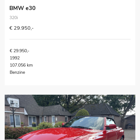
BMW e30
320i
€ 29.950,-
€ 29.950,-
1992
107.056 km
Benzine