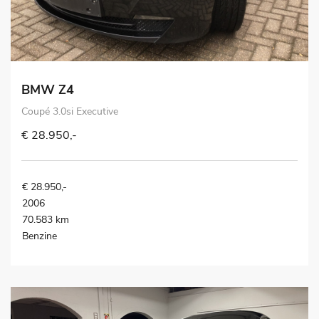
BMW Z4
Coupé 3.0si Executive
€ 28.950,-
€ 28.950,-
2006
70.583 km
Benzine