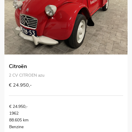
Citroën
2 CV CITROEN azu
€ 24.950,-
€ 24.950,-
1962
88.605 km
Benzine