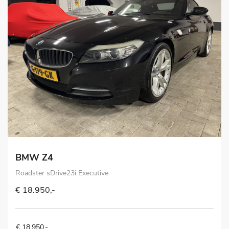
BMW Z4
Roadster sDrive23i Executive
€ 18.950,-
€ 18.950,-