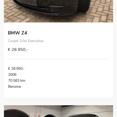
BMW Z4
Coupé 3.0si Executive
€ 28.950,-
€ 28.950,-
2006
70.583 km
Benzine