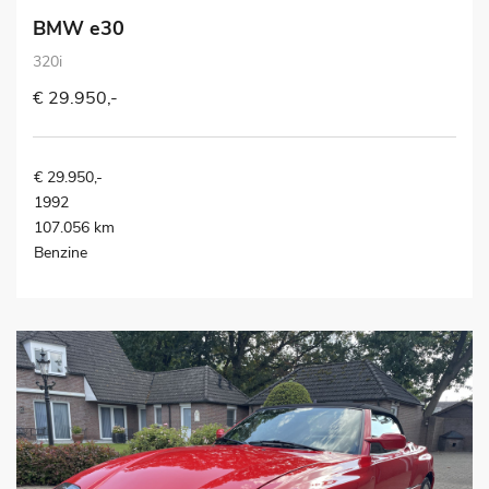
BMW e30
320i
€ 29.950,-
€ 29.950,-
1992
107.056 km
Benzine